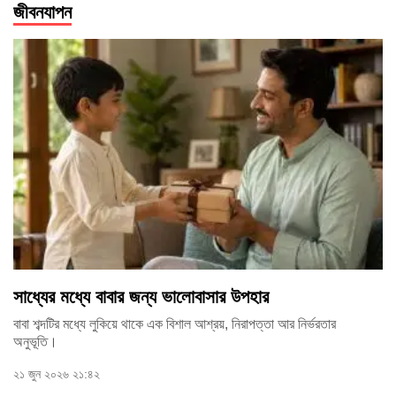
জীবনযাপন
স্বাস্থ্য
তথ্য
ও
প্রযুক্তি
প্রবাস
মুক্তমত
সাহিত্য
পর্যটন
সাধ্যের মধ্যে বাবার জন্য ভালোবাসার উপহার
অন্যরকম
বাবা শব্দটির মধ্যে লুকিয়ে থাকে এক বিশাল আশ্রয়, নিরাপত্তা আর নির্ভরতার
অনুভূতি।
জীবনযাপন
২১ জুন ২০২৬ ২১:৪২
ধর্ম