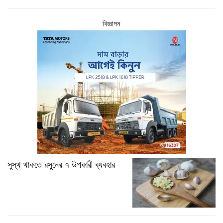
বিজ্ঞাপন
সুস্থ থাকতে রসুনের ৭ উপকারী ব্যবহার