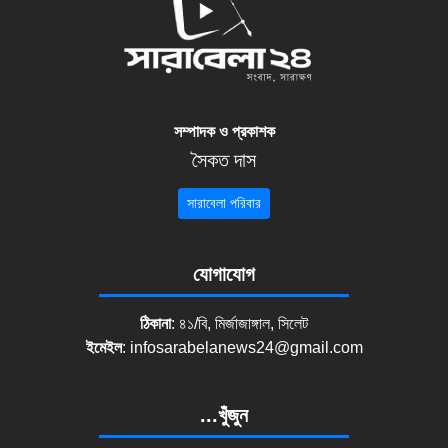
সম্পাদক ও প্রকাশক
সৈকত দাস
সারাবেলা পরিবার
যোগাযোগ
ঠিকানা
: ৪১/বি, মির্জাজাঙ্গাল, সিলেট
ইমেইল
:
infosarabelanews24@gmail.com
...খুঁজুন