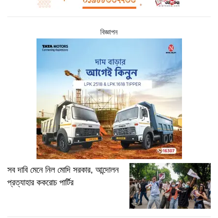
বিজ্ঞাপন
সব দাবি মেনে নিল মোদি সরকার, আন্দোলন
প্রত্যাহার ককরোচ পার্টির