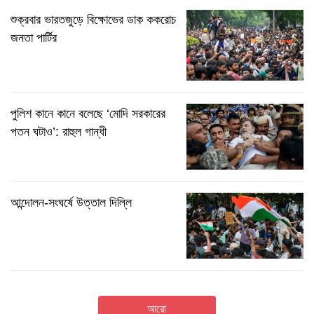
শুক্রবার ভারতজুড়ে বিক্ষোভের ডাক ককরোচ
জনতা পার্টির
পুলিশ কানে কানে বলেছে ‘মোদি সরকারের
পতন ঘটাও’: রাহুল গান্ধী
আন্দোলন-সংঘর্ষে উত্তাল দিল্লি
আরো