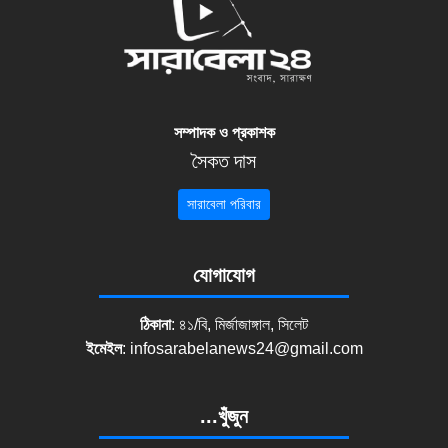
সম্পাদক ও প্রকাশক
সৈকত দাস
সারাবেলা পরিবার
যোগাযোগ
ঠিকানা
: ৪১/বি, মির্জাজাঙ্গাল, সিলেট
ইমেইল
:
infosarabelanews24@gmail.com
...খুঁজুন