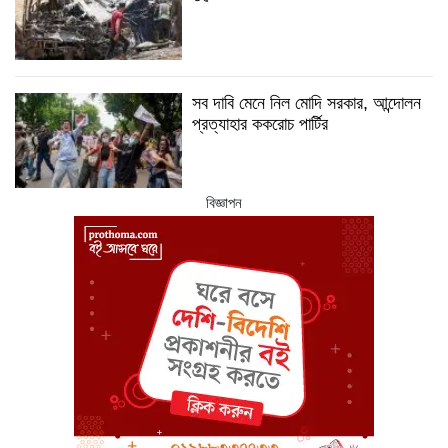
সব দাবি মেনে নিল মোদি সরকার, আন্দোলন
প্রত্যাহার ককরোচ পার্টির
বিজ্ঞাপন