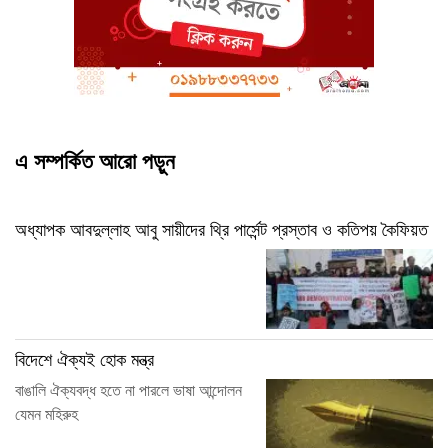
এ সম্পর্কিত আরো পড়ুন
অধ্যাপক আবদুল্লাহ আবু সায়ীদের থ্রি পার্সেন্ট প্রস্তাব ও কতিপয় কৈফিয়ত
বিদেশে ঐক্যই হোক মন্ত্র
বাঙালি ঐক্যবদ্ধ হতে না পারলে ভাষা আন্দোলন
যেমন মহিরুহ