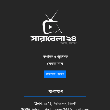
সম্পাদক ও প্রকাশক
সৈকত দাস
সারাবেলা পরিবার
যোগাযোগ
ঠিকানা
: ৪১/বি, মির্জাজাঙ্গাল, সিলেট
ইমেইল
:
infosarabelanews24@gmail.com