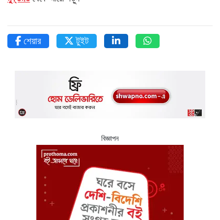
শেয়ার
টুইট
বিজ্ঞাপন