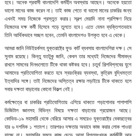
হবে। অনেক প্রবাসী বাংলাদেশি কর্মহীন অবস্থায় আছেন। অনেকে হয়তো
ভালো মানের কাজ করেন না। তাই কাজ পেতে বা ভালো মানের চাকরির জন্য
এখনই সময় নিজেকে প্রস্তুত করার। স্বল্প মেয়াদি নানা প্রশিক্ষণ নিয়ে
নিজেদের দক্ষ কর্মী হিসেবে গড়ে তুলতে হবে। এতে যেমন ব্যক্তিগতভাবে
তিনি আর্থিকভাবে সচ্ছল হবেন, তেমনি বাংলাদেশও উপকৃত হবে এ থেকে।
আমরা জানি নিউইয়র্কসহ যুক্তরাষ্ট্রে ফুড কার্ট ব্যবসায় বাংলাদেশিরা দক্ষ। সে
সুনাম রয়েছে। কিন্তু যতটুকু জানি, কেবল তার মধ্যেই নিজেদের সীমাবদ্ধ
রাখলে সামনের দিনগুলোতে টিকে থাকা কষ্টকর হবে। চতুর্থ শিল্পবিপ্লবের যুগে
আমাদের প্রতিযোগিতা করতে হবে স্বয়ংক্রিয় ব্যবস্থা, কৃত্রিম বুদ্ধিমত্তা
ইত্যাদির সঙ্গে। তাই নিজেদের অস্তিত্ব রক্ষার লড়াইয়ে টিকে থাকতে হলে
সবার দক্ষতা বাড়ানোর কোনো বিকল্প নেই।
কর্মক্ষেত্রে বা চাকরির প্রতিযোগিতায় এগিয়ে থাকতে পড়াশোনার পাশাপাশি
ডিজিটাল জ্ঞানসহ বিভিন্ন বিষয়ে দক্ষতা বাড়ানোর প্রয়োজন আছে।
কোভিড-১৯ মহামারি থেকে বেরিয়ে আসার এ সময়েও যুক্তরাষ্ট্রে বেকারত্বের
হার ৬ দশমিক ১ শতাংশ। তারপরও দক্ষতার অভাবে কাজ করার লোক পাওয়া
যাচ্ছে না। মহামারির সময়ে কাজ ছেড়ে আসা বিপুলসংখ্যক কর্মজীবী আর