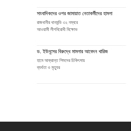
সাংবাদিকদের ওপর জামায়াত নেতাকর্মীদের হামলা
রাজধানীর ধানমন্ডি ৩২ নম্বরে
আওয়ামী লীগবিরোধী বিক্ষোভ
ড. ইউনূসের বিরুদ্ধে মামলার আবেদন খারিজ
হামে আক্রান্ত শিশুদের চিকিৎসায়
ব্যর্থতা ও মৃত্যুর