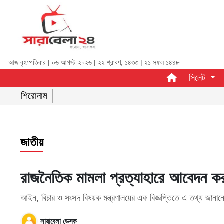
আজ বৃহস্পতিবার | ০৬ আগস্ট ২০২৬ |
২২ শ্রাবণ, ১৪৩৩
|
২১ সফল ১৪৪৮
সিলেট
সিলেট
জাতীয়
শিরোনাম
রাজনীতি
অর্থনীতি
জাতীয়
আন্তর্জাতিক
রাজনৈতিক মামলা প্রত্যাহারে আবেদন কর
খেলা
আইন, বিচার ও সংসদ বিষয়ক মন্ত্রণালয়ের এক বিজ্ঞপ্তিতে এ তথ্য জানা
বিনোদন
শিক্ষা
সারাবেলা ডেস্ক