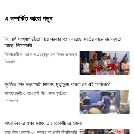
এ সম্পর্কিত আরো পড়ুন
‎বিএনপি সংখ্যাগরিষ্ঠতা নিয়ে সরকার গঠন করেছে জাতির কাছে দায়বদ্ধতা
আছে: শিক্ষামন্ত্রী
শিক্ষামন্ত্রী ড. আ ন ম এহছানুল হক মিলন বলেছেন
বিএনপি
সুরঞ্জিত সেন হত্যাচেষ্টা মামলায় মৃত্যুদন্ড পাওয়া কে এই আজিজ?
সাবেক মন্ত্রী ও আওয়ামী লীগ নেতা সুরঞ্জিত
সেনগুপ্ত
সাংবাদিকদের ওপর জামায়াত নেতাকর্মীদের হামলা
রাজধানীর ধানমন্ডি ৩২ নম্বরে আওয়ামী লীগবিরোধী