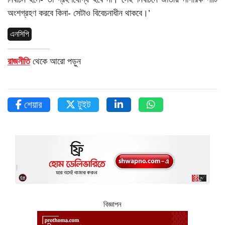
অংশগ্রহণ করবে কিনা- সেটাও বিবেচনাধীন থাকবে।’
এনসিপি
রাজনীতি
থেকে আরো পড়ুন
শেয়ার
টুইট
বিজ্ঞাপন