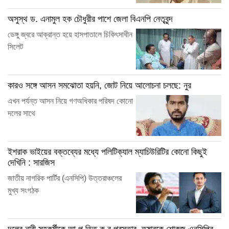
অসুস্থ ড. এনামুল হক চৌধুরীর পাশে জেলা বিএনপি নেতৃবৃন্দ
ডেঙ্গু জ্বরে আক্রান্ত হয়ে হাসপাতালে চিকিৎসাধীন
সিলেট
কারও সঙ্গে আসন সমঝোতা হয়নি, জোট নিয়ে আলোচনা চলছে: নুর
এখন পর্যন্ত আসন নিয়ে গণঅধিকার পরিষদ কোনো
দলের সাথে
ইশরাক ভাইয়ের বক্তব্যের মধ্যে পলিটিক্যাল ম্যাচিউরিটির কোনো কিছুই
দেখিনি : সারজিস
জাতীয় নাগরিক পার্টির (এনসিপি) উত্তরাঞ্চলের
মুখ্য সংগঠক
দলের নারী সহকর্মীকে আ প ত্তি ক র প্রস্তাব, তুষারকে শোকজ এনসিপির