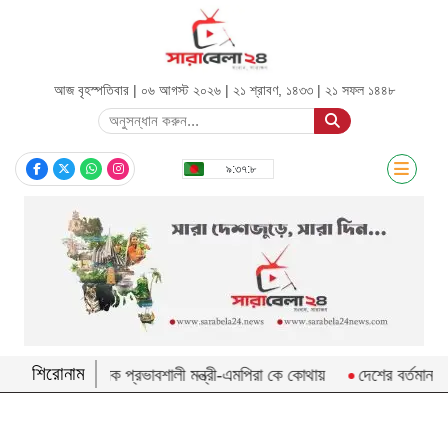
আজ বৃহস্পতিবার | ০৬ আগস্ট ২০২৬ |
২১ শ্রাবণ, ১৪৩৩
|
২১ সফল ১৪৪৮
সিলেট
৯:৩৭:৮
জাতীয়
রাজনীতি
অর্থনীতি
আন্তর্জাতিক
খেলা
শিরোনাম
সিলেটের সাবেক প্রভাবশালী মন্ত্রী-এমপিরা কে কোথায়
দেশের বর্তমান জ্বাল
বিনোদন
শিক্ষা