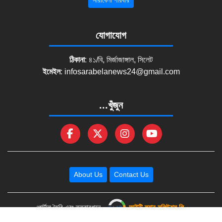
যোগাযোগ
ঠিকানা
: ৪১/বি, মির্জাজাঙ্গাল, সিলেট
ইমেইল
:
infosarabelanews24@gmail.com
...খুঁজুন
About Us
Contact Us
পোর্টাল তৈরি এবং তত্ত্বাবধানে -
আইটি ল্যাব সলিউশন্স লি.